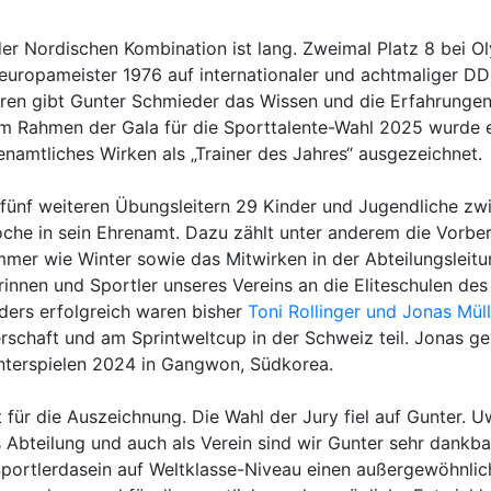
n der Nordischen Kombination ist lang. Zweimal Platz 8 bei 
europameister 1976 auf internationaler und achtmaliger DD
en gibt Gunter Schmieder das Wissen und die Erfahrungen a
Im Rahmen der Gala für die Sporttalente-Wahl 2025 wurde e
enamtliches Wirken als „Trainer des Jahres“ ausgezeichnet.
 fünf weiteren Übungsleitern 29 Kinder und Jugendliche zwi
oche in sein Ehrenamt. Dazu zählt unter anderem die Vorbe
r wie Winter sowie das Mitwirken in der Abteilungsleitun
rinnen und Sportler unseres Vereins an die Eliteschulen des
ders erfolgreich waren bisher
Toni Rollinger und Jonas Müll
schaft und am Sprintweltcup in der Schweiz teil. Jonas ge
nterspielen 2024 in Gangwon, Südkorea.
für die Auszeichnung. Die Wahl der Jury fiel auf Gunter. Uw
s Abteilung und auch als Verein sind wir Gunter sehr dankbar
 Sportlerdasein auf Weltklasse-Niveau einen außergewöhnli