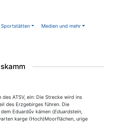
 Sportstätten
Medien und mehr
rgskamm
 des ATSV, ein: Die Strecke wird ins
eil des Erzgebirges führen. Die
 dem Eduardův kámen (
Eduardstein
,
warten karge (Hoch)Moorflächen, urige