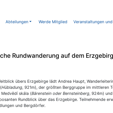
Abteilungen
Werde Mitglied
Veranstaltungen und
liche Rundwanderung auf dem Erzgebi
itblick übers Erzgebirge lädt Andrea Haupt, Wanderleiterin
(
Hübladung
, 921m), der größten Berggruppe im mittleren T
 Medvědí skála (
Bärenstein oder
Bernsteinberg
, 924m) und
mposanten Rundblick über das Erzgebirge. Teilnehmende er
dlungen und Bergdörfer.